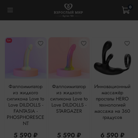
0
Хит
Фаллоимитатор
Фаллоимитатор
Инновационный
из жидкого
из жидкого
массажёр
силикона Love to
силикона Love to
простаты HERO
Love DILDOLLS -
Love DILDOLLS -
технологией
FANTASIA -
STARGAZER
массажа на 360
PHOSPHORESCE
градусов
NT
5 590 ₽
5 590 ₽
6 590 ₽