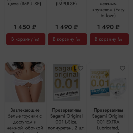
цвета (IMPULSE)
(IMPULSE)
нежным
кружевом (Easy
to love)
1 450 ₽
1 490 ₽
1 490 ₽
В корзину
В корзину
В корзину
Завлекающие
Презервативы
Презервативы
белые трусики с
Sagami Original
Sagami Original
доступом и
001 L-Size,
001 EXTRA
нежной юбочкой
полиуретан, 2 шт.
Lubricated,