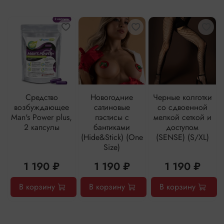
Средство
Новогодние
Черные колготки
возбуждающее
сатиновые
со сдвоенной
Man's Power plus,
пэстисы с
мелкой сеткой и
2 капсулы
бантиками
доступом
(Hide&Stick) (One
(SENSE) (S/XL)
Size)
1 190 ₽
1 190 ₽
1 190 ₽
В корзину
В корзину
В корзину