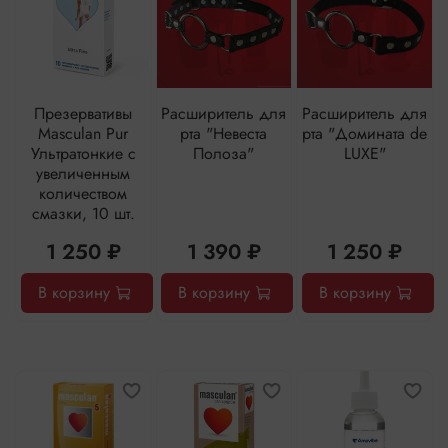
Презервативы
Расширитель для
Расширитель для
Masculan Pur
рта "Невеста
рта "Домината de
Ультратонкие с
Полоза"
LUXE"
увеличенным
количеством
смазки, 10 шт.
1 250 ₽
1 390 ₽
1 250 ₽
В корзину
В корзину
В корзину