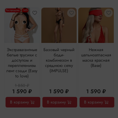
Распродажа
-14%
Экстравагантные
Базовый черный
Нежная
белые трусики с
боди-
цельноатласная
доступом и
комбинезон в
маска красная
переплетением
среднюю сетку
(Base)
лент сзади (Easy
(IMPULSE)
to love)
1 850 ₽
1 590 ₽
1 590 ₽
1 590 ₽
В корзину
В корзину
В корзину