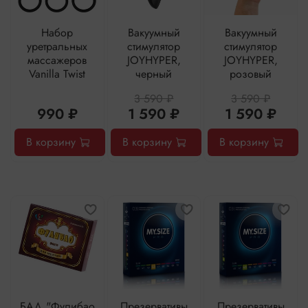
Набор
Вакуумный
Вакуумный
уретральных
стимулятор
стимулятор
массажеров
JOYHYPER,
JOYHYPER,
Vanilla Twist
черный
розовый
3 590 ₽
3 590 ₽
990 ₽
1 590 ₽
1 590 ₽
В корзину
В корзину
В корзину
БАД "Фулибао
Презервативы
Презервативы