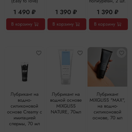
(Easy to love)
полиуретан, 2 шт.
1 490 ₽
1 390 ₽
1 390 ₽
В корзину
В корзину
В корзину
Лубрикант на
Лубрикант на
Лубрикант
водно-
водной основе
MIXGLISS "MAX",
силиконовой
MIXGLISS
на водно-
основе Creamy с
NATURE, 70мл
силиконовой
имитацией
основе, 70 мл
спермы, 70 мл