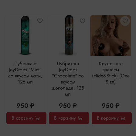
Лубрикант
Лубрикант
Кружевные
JoyDrops "Mint"
JoyDrops
пэстисы
со вкусом мяты,
"Chocolate" со
(Hide&Stick) (One
125 мл
вкусом
Size)
шоколада, 125
мл
950 ₽
950 ₽
950 ₽
В корзину
В корзину
В корзину