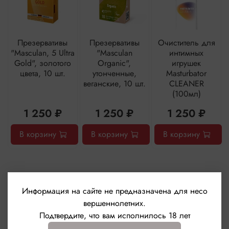
Презервативы
Презервативы
Очиститель для
"Masculan, 5 Ultra
"Masculan
интимных
Gold", золотого
Organic",
игрушек
цвета, 10 шт.
утонченные,
Masturbator
веганские, 10 шт.
CLEANER
(100мл)
1 250 ₽
1 250 ₽
1 250 ₽
В корзину
В корзину
В корзину
Информация на сайте не предназначена для несо
вершеннолетних.
Подтвердите, что вам исполнилось 18 лет