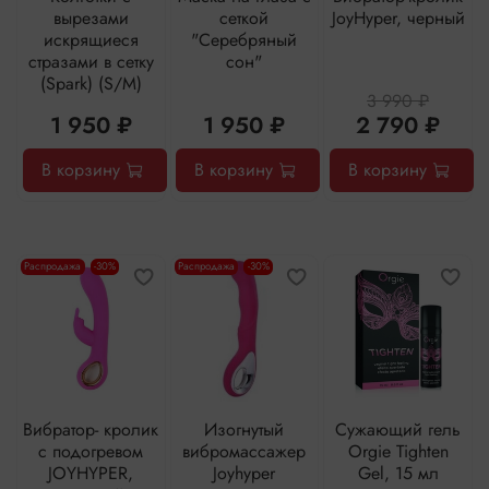
вырезами
сеткой
JoyHyper, черный
искрящиеся
"Серебряный
стразами в сетку
сон"
(Spark) (S/M)
3 990 ₽
1 950 ₽
1 950 ₽
2 790 ₽
В корзину
В корзину
В корзину
Распродажа
-30%
Распродажа
-30%
Вибратор- кролик
Изогнутый
Сужающий гель
с подогревом
вибромассажер
Orgie Tighten
JOYHYPER,
Joyhyper
Gel, 15 мл