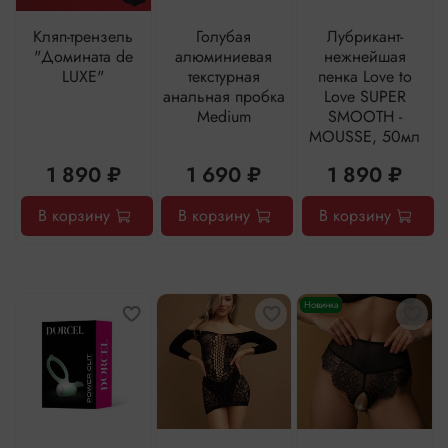
Кляп-трензель
Голубая
Лубрикант-
"Домината de
алюминиевая
нежнейшая
LUXE"
текстурная
пенка Love to
анальная пробка
Love SUPER
Medium
SMOOTH -
MOUSSE, 50мл
1 890 ₽
1 690 ₽
1 890 ₽
В корзину
В корзину
В корзину
Новинка