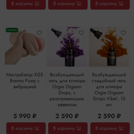
В корзину
В корзину
В корзину
Новинка
Мастурбатор XIZE
Возбуждающий
Возбуждающий
Brenna Pussy с
гель для клитора
съедобный гель
вибрацией
Orgie Orgasm
для клитора
Drops, с
Orgie Orgasm
разогревающим
Drops Vibe!, 15
эффектом
мл
5 990 ₽
2 590 ₽
2 590 ₽
В корзину
В корзину
В корзину