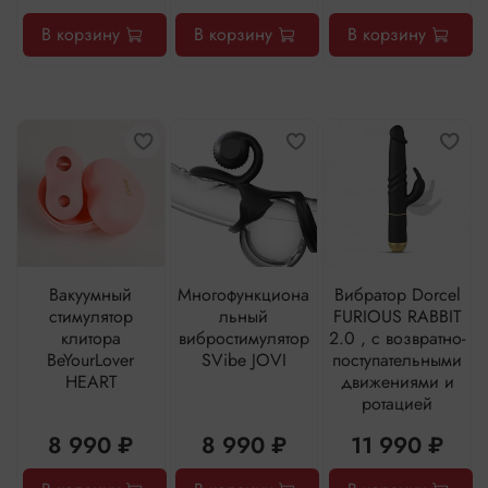
В корзину
В корзину
В корзину
Вакуумный
Многофункциона
Вибратор Dorcel
стимулятор
льный
FURIOUS RABBIT
клитора
вибростимулятор
2.0 , с возвратно-
BeYourLover
SVibe JOVI
поступательными
HEART
движениями и
ротацией
8 990 ₽
8 990 ₽
11 990 ₽