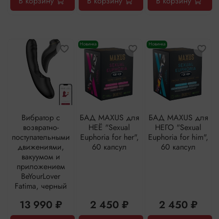
В корзину
В корзину
В корзину
Новинка
Новинка
Вибратор с
БАД MAXUS для
БАД MAXUS для
возвратно-
НЕЁ "Sexual
НЕГО "Sexual
поступательными
Euphoria for her",
Euphoria for him",
движениями,
60 капсул
60 капсул
вакуумом и
приложением
BeYourLover
Fatima, черный
13 990 ₽
2 450 ₽
2 450 ₽