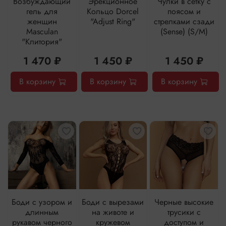
Возбуждающий
Эрекционное
Чулки в сетку с
гель для
Кольцо Dorcel
поясом и
женщин
"Adjust Ring"
стрелками сзади
Masculan
(Sense) (S/M)
"Клитория"
1 470 ₽
1 450 ₽
1 450 ₽
В корзину
В корзину
В корзину
Боди с узором и
Боди с вырезами
Черные высокие
длинным
на животе и
трусики с
рукавом черного
кружевом
доступом и