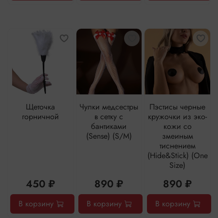
Щеточка
Чулки медсестры
Пэстисы черные
горничной
в сетку с
кружочки из эко-
бантиками
кожи со
(Sense) (S/M)
змеиным
тиснением
(Hide&Stick) (One
Size)
450 ₽
890 ₽
890 ₽
В корзину
В корзину
В корзину