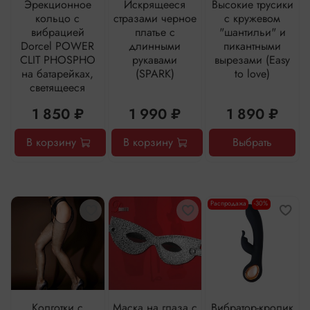
Эрекционное
Искрящееся
Высокие трусики
кольцо с
стразами черное
с кружевом
вибрацией
платье с
"шантильи" и
Dorcel POWER
длинными
пикантными
CLIT PHOSPHO
рукавами
вырезами (Easy
на батарейках,
(SPARK)
to love)
светящееся
1 850 ₽
1 990 ₽
1 890 ₽
В корзину
В корзину
Выбрать
Распродажа
-30%
Колготки с
Маска на глаза с
Вибратор-кролик