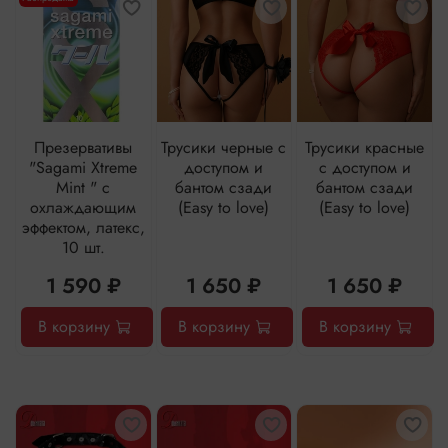
Презервативы
Трусики черные с
Трусики красные
"Sagami Xtreme
доступом и
с доступом и
Mint " с
бантом сзади
бантом сзади
охлаждающим
(Easy to love)
(Easy to love)
эффектом, латекс,
10 шт.
1 590 ₽
1 650 ₽
1 650 ₽
В корзину
В корзину
В корзину