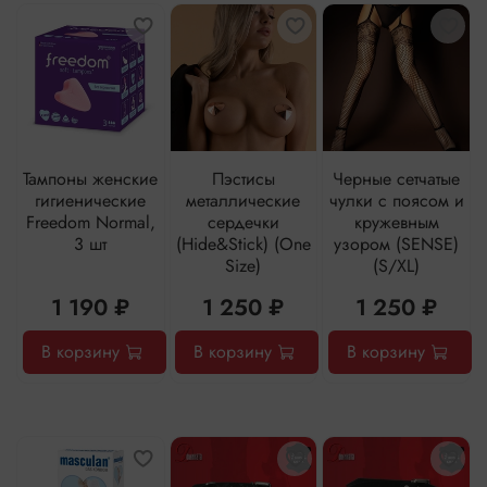
Тампоны женские
Пэстисы
Черные сетчатые
гигиенические
металлические
чулки с поясом и
Freedom Normal,
сердечки
кружевным
3 шт
(Hide&Stick) (One
узором (SENSE)
Size)
(S/XL)
1 190 ₽
1 250 ₽
1 250 ₽
В корзину
В корзину
В корзину