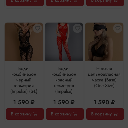
В корзину
В корзину
В корзину
Боди-
Боди-
Нежная
комбинезон
комбинезон
цельноатласная
черный
красный
маска (Base)
геометрия
геометрия
(One Size)
(Impulse) (S-L)
(Impulse)
1 590 ₽
1 590 ₽
1 590 ₽
В корзину
В корзину
В корзину