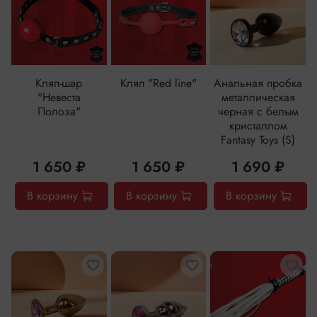
Кляп-шар
Кляп "Red line"
Анальная пробка
"Невеста
металлическая
Полоза"
черная с белым
кристаллом
Fantasy Toys (S)
1 650 ₽
1 650 ₽
1 690 ₽
В корзину
В корзину
В корзину