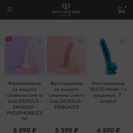
0
Хит
Фаллоимитатор
Фаллоимитатор
Фаллоимитатор
из жидкого
из жидкого
SILEXD Model 1 с
силикона Love to
силикона Love to
мошонкой, 7',
Love DILDOLLS -
Love DILDOLLS -
голубой
FANTASIA -
STARGAZER
PHOSPHORESCE
NT
5 590 ₽
5 590 ₽
4 590 ₽