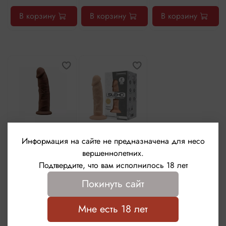
В корзину
В корзину
В корзину
Фаллоимитатор
Фаллоимитатор
Информация на сайте не предназначена для несо
SILEXD Model 2,
SILEXD Model 1,
вершеннолетних.
коричневый, 6'
телесный, 6'
Подтвердите, что вам исполнилось 18 лет
(15.4 см)
(14.8 см)
Покинуть сайт
4 450 ₽
4 450 ₽
В корзину
В корзину
Мне есть 18 лет