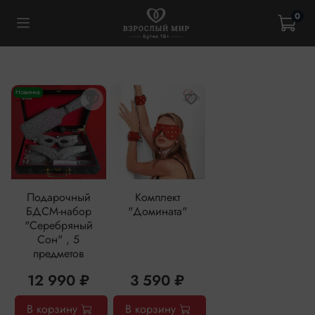
0
Новинка
Подарочный
Комплект
БДСМ-набор
"Домината"
"Серебряный
Сон" , 5
предметов
12 990 ₽
3 590 ₽
В корзину
В корзину