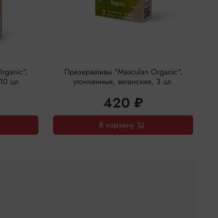
rganic",
Презервативы "Masculan Organic",
10 шт.
утонченные, веганские, 3 шт.
420 ₽
В корзину