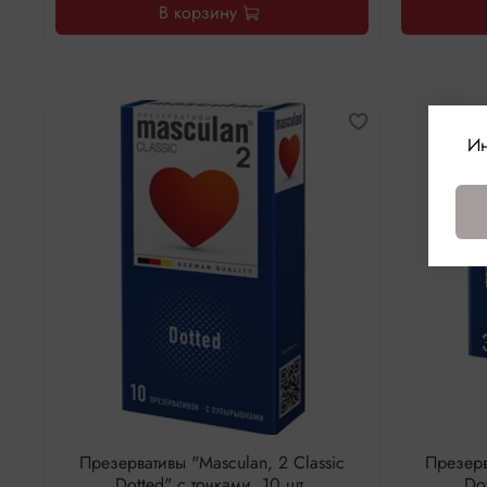
В корзину
Ин
Презервативы "Masculan, 2 Classic
Презерв
Dotted" с точками, 10 шт.
Dot