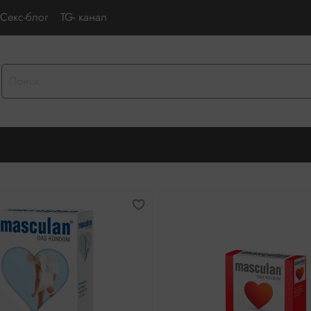
Секс-блог
TG- канал