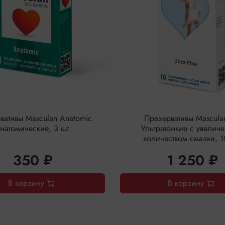
вативы Masculan Anatomic
Презервативы Mascula
натомические, 3 шт.
Ультратонкие с увелич
количеством смазки, 1
350 ₽
1 250 ₽
В корзину
В корзину