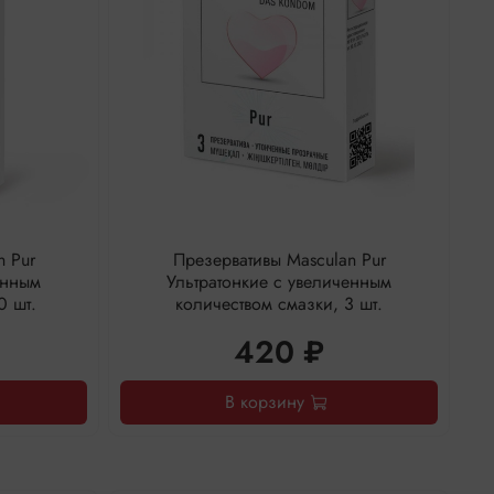
n Pur
Презервативы Masculan Pur
енным
Ультратонкие с увеличенным
0 шт.
количеством смазки, 3 шт.
420 ₽
В корзину