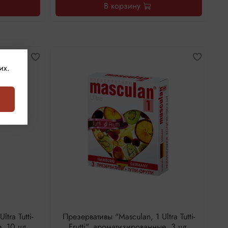
В корзину
их.
tra Tutti-
Презервативы "Masculan, 1 Ultra Tutti-
, 10 шт.
Frutti", ароматизированные, 3 шт.