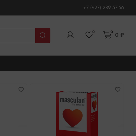
+7 (927) 289 57-66
0
0
0 ₽