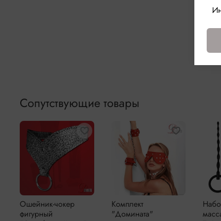
Ин
Сопутствующие товары
Ошейник-чокер
Комплект
Набо
фигурный
"Домината"
масс