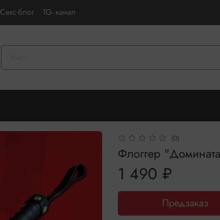
Секс-блог
TG- канал
(0)
Флоггер "Домината
1 490 ₽
Предзаказ