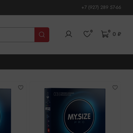
+7 (927) 289 57-66
0
0
0 ₽