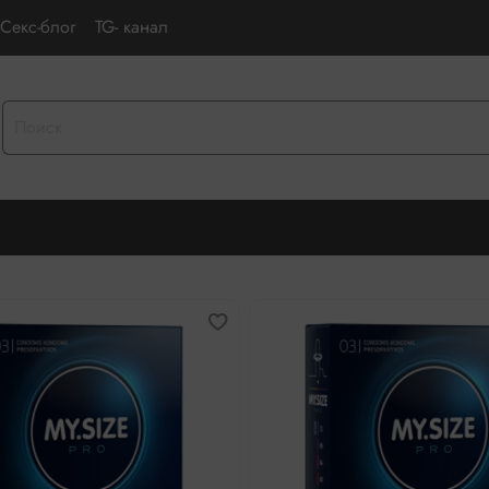
Секс-блог
TG- канал