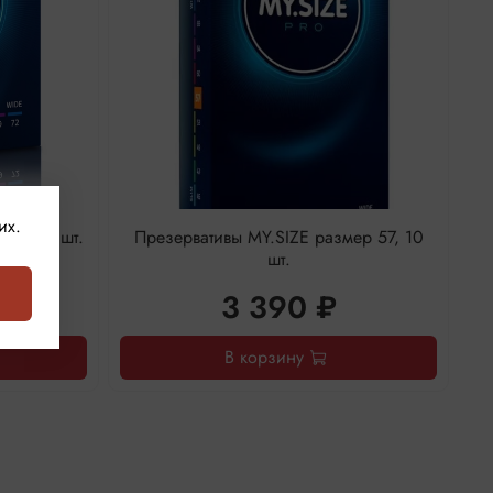
их.
 57, 3 шт.
Презервативы MY.SIZE размер 57, 10
шт.
3 390 ₽
В корзину