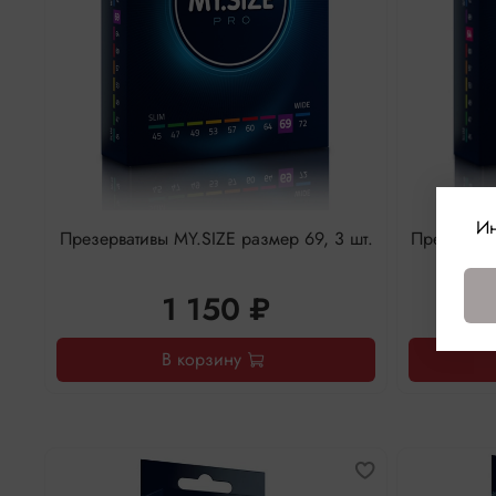
Ин
Презервативы MY.SIZE размер 69, 3 шт.
Презервати
1 150 ₽
В корзину