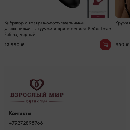
Вибратор с возвратно-поступательными
Кружев
движениями, вакуумом и приложением BeYourLover
Fatima, черный
13 990 ₽
950 ₽
Контакты
+79272895766