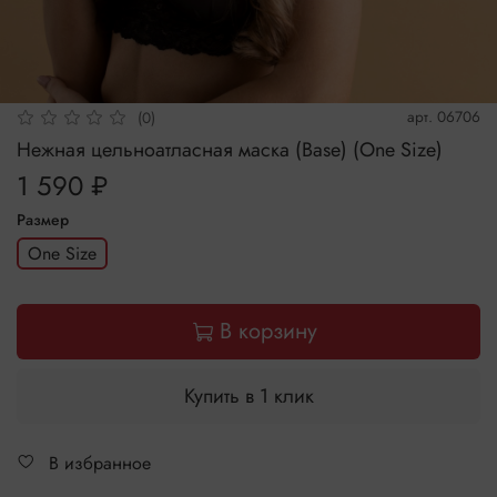
арт.
06706
(0)
Нежная цельноатласная маска (Base) (One Size)
1 590 ₽
Размер
One Size
В корзину
Купить в 1 клик
В избранное