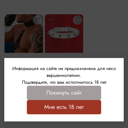
Ошейник
Ошейник БДСМ
кожаный с
с шипами
Информация на сайте не предназначена для несо
шипами "Деспот"
"Цербер", белый
вершеннолетних.
4 990 ₽
1 990 ₽
Подтвердите, что вам исполнилось 18 лет
Покинуть сайт
В корзину
В корзину
Мне есть 18 лет