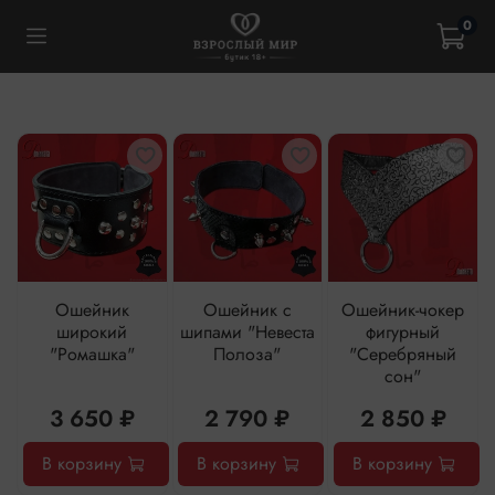
0
Ошейник
Ошейник с
Ошейник-чокер
широкий
шипами "Невеста
фигурный
"Ромашка"
Полоза"
"Серебряный
сон"
3 650 ₽
2 790 ₽
2 850 ₽
В корзину
В корзину
В корзину