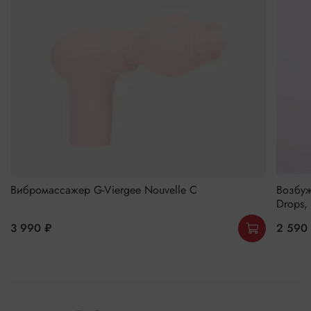
Вибромассажер G-Viergee Nouvelle C
Возбуж
Drops,
3 990 ₽
2 590