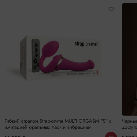
Гибкий страпон Strap-on-me MULTI ORGASM "S" с
Черные
имитацией оральных ласк и вибрацией
доступ