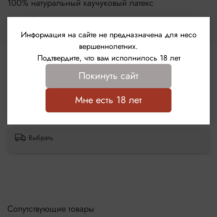
100% натуральный каучуковый латекс
Цилиндрическая форма с накопителем
Гипоаллергенная силиконовая смазка премиум-
Страна бренда
качества
Германия
Толщина стенки – 0,05 мм
Информация на сайте не предназначена для несо
Номинальные размеры – 190х53 мм
вершеннолетних.
Подтвердите, что вам исполнилось 18 лет
Отзывы
Покинуть сайт
Отзывов еще никто не оставлял
Мне есть 18 лет
Написать отзыв
Выбрать
Сопутствующие товары