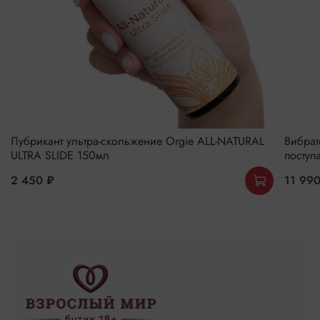
Лубрикант ультра-скольжение Orgie ALL-NATURAL
Вибрат
ULTRA SLIDE 150мл
поступ
2 450 ₽
11 99