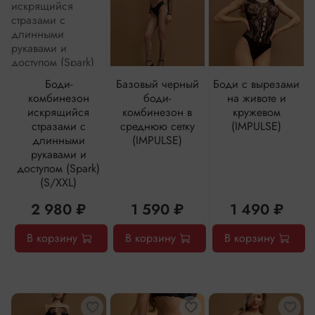
Боди-
Базовый черный
Боди с вырезами
комбинезон
боди-
на животе и
искрящийся
комбинезон в
кружевом
стразами с
среднюю сетку
(IMPULSE)
длинными
(IMPULSE)
рукавами и
доступом (Spark)
(S/XXL)
2 980 ₽
1 590 ₽
1 490 ₽
В корзину
В корзину
В корзину