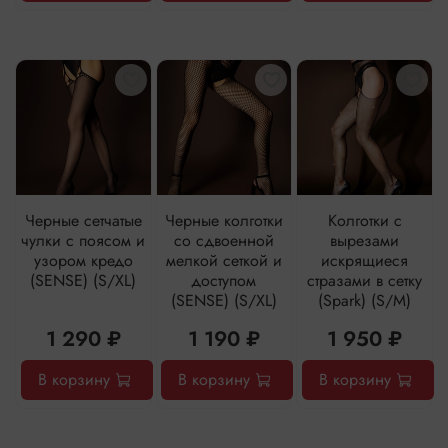
Черные сетчатые
Черные колготки
Колготки с
чулки с поясом и
со сдвоенной
вырезами
узором кредо
мелкой сеткой и
искрящиеся
(SENSE) (S/XL)
доступом
стразами в сетку
(SENSE) (S/XL)
(Spark) (S/M)
1 290 ₽
1 190 ₽
1 950 ₽
В корзину
В корзину
В корзину