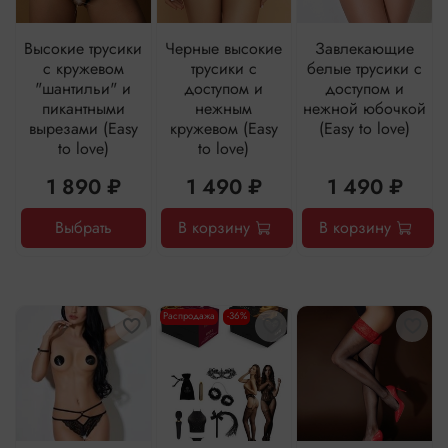
Высокие трусики
Черные высокие
Завлекающие
с кружевом
трусики с
белые трусики с
"шантильи" и
доступом и
доступом и
пикантными
нежным
нежной юбочкой
вырезами (Easy
кружевом (Easy
(Easy to love)
to love)
to love)
1 890 ₽
1 490 ₽
1 490 ₽
Выбрать
В корзину
В корзину
Распродажа
-36%