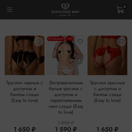
0
Распродажа
-14%
Трусики черные с
Экстравагантные
Трусики красные
доступом и
белые трусики с
с доступом и
бантом сзади
доступом и
бантом сзади
(Easy to love)
переплетением
(Easy to love)
лент сзади (Easy
to love)
1 850 ₽
1 650 ₽
1 590 ₽
1 650 ₽