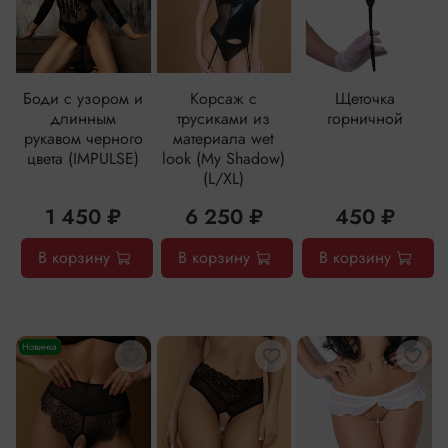
Боди с узором и
Корсаж с
Щеточка
длинным
трусиками из
горничной
рукавом черного
материала wet
цвета (IMPULSE)
look (My Shadow)
(L/XL)
1 450 ₽
6 250 ₽
450 ₽
В корзину
В корзину
В корзину
Новинка