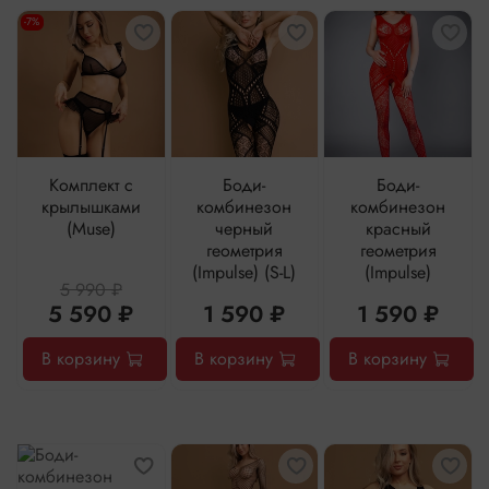
-7%
Комплект с
Боди-
Боди-
крылышками
комбинезон
комбинезон
(Muse)
черный
красный
геометрия
геометрия
(Impulse) (S-L)
(Impulse)
5 990 ₽
5 590 ₽
1 590 ₽
1 590 ₽
В корзину
В корзину
В корзину