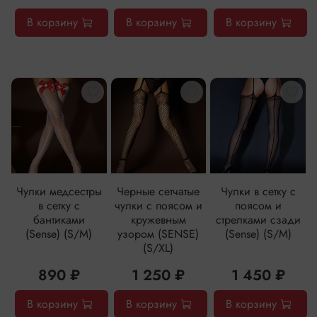
В корзину
В корзину
В корзину
Чулки медсестры
Черные сетчатые
Чулки в сетку с
в сетку с
чулки с поясом и
поясом и
бантиками
кружевным
стрелками сзади
(Sense) (S/M)
узором (SENSE)
(Sense) (S/M)
(S/XL)
890 ₽
1 250 ₽
1 450 ₽
В корзину
В корзину
В корзину