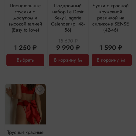
Пленительные
Подарочный
Чулки с красной
трусики с
набор Le Desir
кружевной
доступом и
Sexy Lingerie
резинкой на
высокой талией
Calender (р. 48-
силиконе SENSE
(Easy to love)
56)
(42-46)
15 690 ₽
1 250 ₽
9 990 ₽
1 590 ₽
Выбрать
В корзину
В корзину
Трусики красные