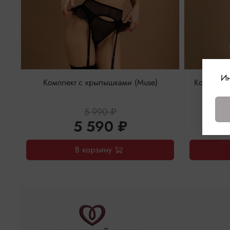
Ин
Комплект с крылышками (Muse)
Корсаж с 
lo
5 990 ₽
5 590 ₽
В корзину