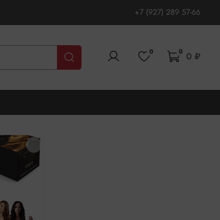
+7 (927) 289 57-66
0
0
0 ₽