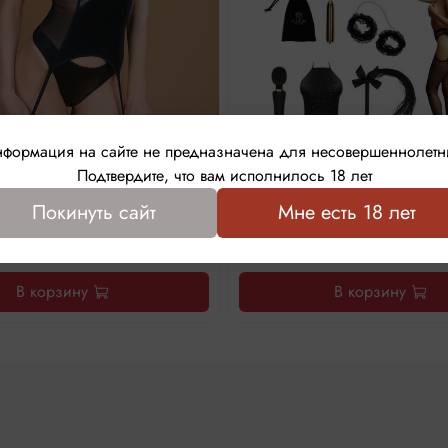
формация на сайте не предназначена для несовершеннолетн
трусиками из материала wet
Подарочный набор Le Des
Подтвердите, что вам исполнилось 18 лет
ok (My Shadow) (L/XL)
Lingerie Calender (р. 4
Покинуть сайт
Мне есть 18 лет
15 690 ₽
6 250 ₽
9 990 ₽
В корзину
В корзину