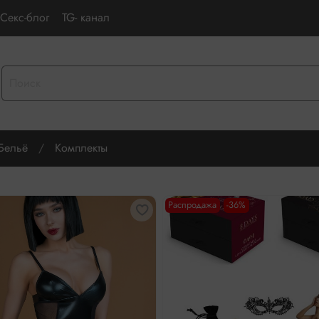
Секс-блог
TG- канал
Бельё
Комплекты
Распродажа
-36%