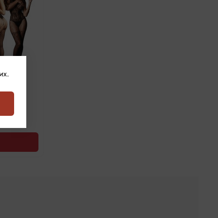
их.
ir Sexy
8-56)