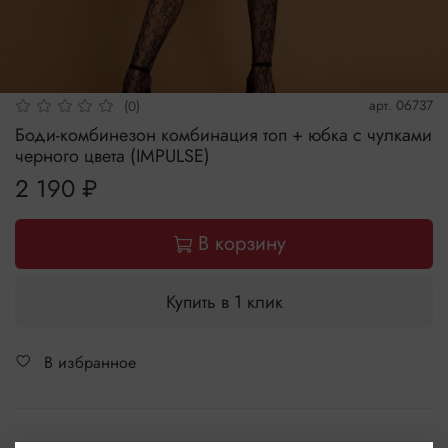
арт.
06737
(0)
Боди-комбинезон комбинация топ + юбка с чулками
черного цвета (IMPULSE)
2 190 ₽
В корзину
Купить в 1 клик
В избранное