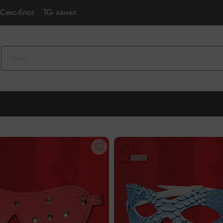
Секс-блог
TG- канал