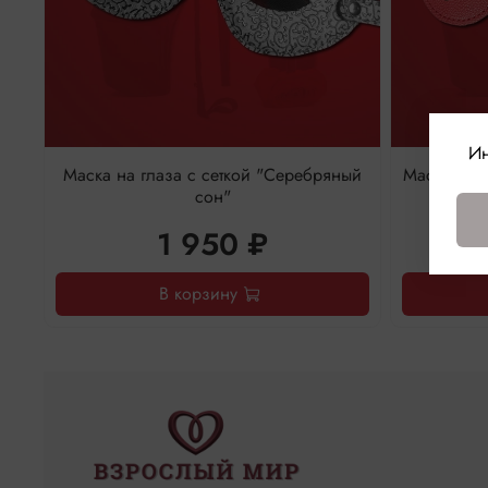
Ин
Маска на глаза с сеткой "Серебряный
Маска на г
сон"
1 950 ₽
В корзину