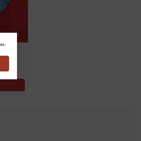
их.
ей"