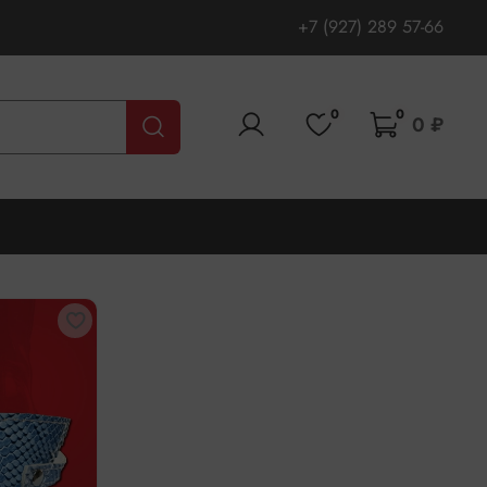
+7 (927) 289 57-66
0
0
0 ₽