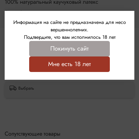
100% натуральный каучуковый латекс
Цилиндрическая форма с накопителем
Гипоаллергенная силиконовая смазка премиум-
Страна бренда
качества
Германия
Толщина стенки – 0,05 мм
Информация на сайте не предназначена для несо
Номинальные размеры – 185х53 мм
вершеннолетних.
Подтвердите, что вам исполнилось 18 лет
Отзывы
Покинуть сайт
Отзывов еще никто не оставлял
Мне есть 18 лет
Написать отзыв
Выбрать
Сопутствующие товары