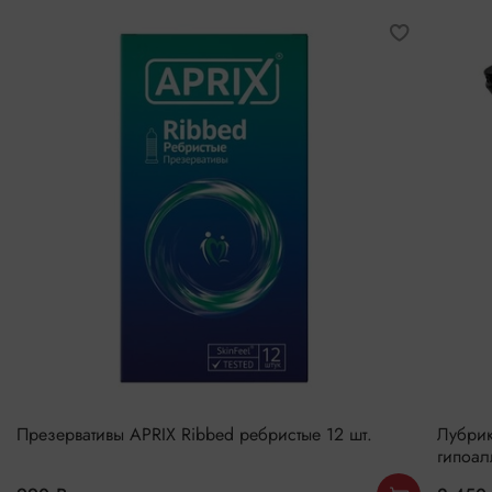
Презервативы APRIX Ribbed ребристые 12 шт.
Лубрика
гипоал