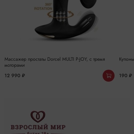
Массажер простаты Dorcel MULTI P-JOY, с тремя
Купоны
моторами
12 990 ₽
190 ₽