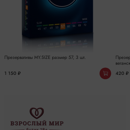
Презервативы MY.SIZE размер 57, 3 шт.
Презер
веганск
1 150 ₽
420 ₽