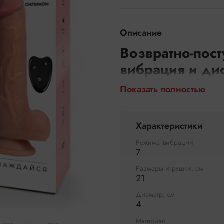
Описание
Возвратно-пос
вибрация и ди
Показать полностью
Вибромассажёр Erowoman 
возвратно-поступательны
составляет 165 мм, диам
позволяет партнёру контр
Характеристики
Режимы вибрации
Ключевые пре
7
Размеры игрушки, см
Возвратно-поступател
21
Устройство оснащено 7 р
Диаметр, см
функция имитирует естес
4
полового акта. Глубина и
предпочтения.
Материал