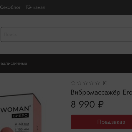
Секс-блог
TG- канал
Реалистичные
(0)
Вибромассажёр Ero
8 990 ₽
Предзаказ