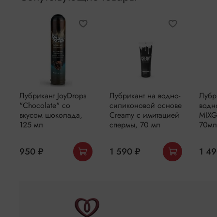
Лубрикант JoyDrops
Лубрикант на водно-
Лубр
"Chocolate" со
силиконовой основе
водн
вкусом шоколада,
Creamy с имитацией
MIXG
125 мл
спермы, 70 мл
70м
950 ₽
1 590 ₽
1 49