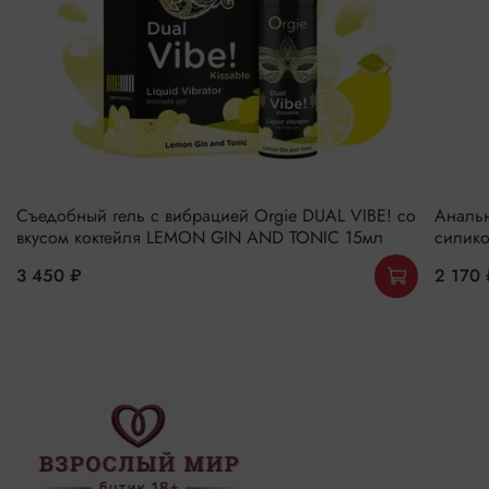
Съедобный гель с вибрацией Orgie DUAL VIBE! со
Анальн
вкусом коктейля LEMON GIN AND TONIC 15мл
силико
3 450 ₽
2 170 