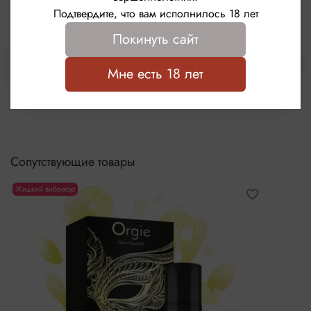
Написать отзыв
Размер 56 мм х 200 мм
Подтвердите, что вам исполнилось 18 лет
Материал: натуральный каучуковый латекс
Покинуть сайт
Выбрать
Мне есть 18 лет
Сопутствующие товары
Жидкий вибратор