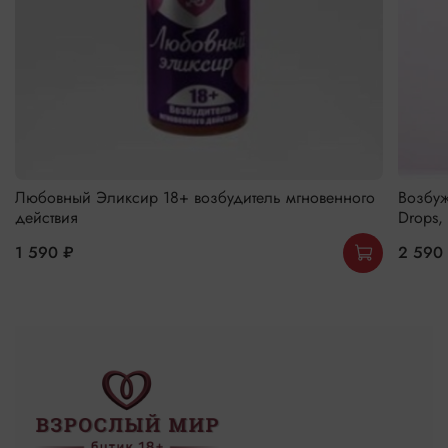
Любовный Эликсир 18+ возбудитель мгновенного
Возбуж
действия
Drops,
1 590 ₽
2 590