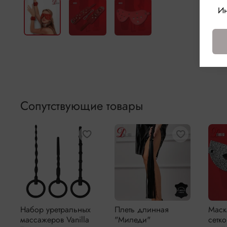
Ин
Сопутствующие товары
Набор уретральных
Плеть длинная
Маск
массажеров Vanilla
"Миледи"
сетк