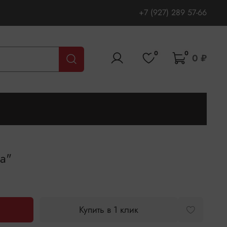
+7 (927) 289 57-66
0
0
0 ₽
а"
Купить в 1 клик