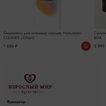
Очиститель для интимных игрушек Masturbator
Сумочк
CLEANER (100мл)
BOX
1 250 ₽
2 890
Контакты