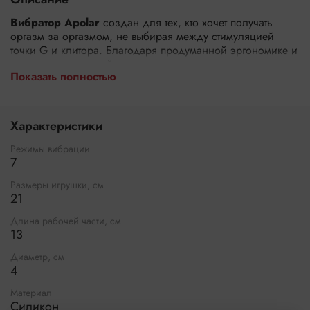
Вибратор Apolar
создан для тех, кто хочет получать
оргазм за оргазмом, не выбирая между стимуляцией
точки G и клитора. Благодаря продуманной эргономике и
королевскому дизайну, эта игрушка одновременно и
Показать полностью
интенсивно воздействует на обе главные эрогенные зоны,
пробуждая новые ощущения и повышая интимную
чувствительность.
Характеристики
Изогнутая основная часть целенаправленно и мощно
массирует точку G и заднюю стенку влагалища, а нежный
Режимы вибрации
лепесток у рукоятки мягко охватывает клитор, передавая
7
интенсивные колебания. Вместе они многократно
ускоряют путь к разрядке и делают каждую минуту
Размеры игрушки, см
21
близости по-настоящему щедрой на удовольствие.
Длина рабочей части, см
Две зоны — один вибратор: как это
13
работает
Диаметр, см
Зона
Элемент
Эффект
4
Точка G
Целенаправленное
Изогнутая погружная
Материал
/ задняя
давление и вибрация на
часть (13 см)
Силикон