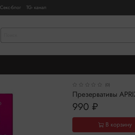
Секс-блог
TG- канал
(0)
Презервативы APRIX
990 ₽
В корзину