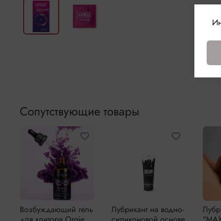
Ин
Сопутствующие товары
Возбуждающий гель
Лубрикант на водно-
Лубр
для клитора Orgie
силиконовой основе
"MAX