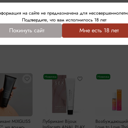
Написать отзыв
Материал: натуральный к
формация на сайте не предназначена для несовершеннолетн
Подтвердите, что вам исполнилось 18 лет
Покинуть сайт
Мне есть 18 лет
Выбрать
Новинка
Новинка
икант MIXGLISS
Лубрикант Bijoux
Возбуждающий
", на водно-
Indiscrets ANAL PLAY
Love to Love Thri