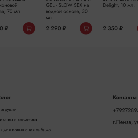
коновой
GEL - SLOW SEX на
Delight, 10 мл.
ве, 70 мл
водной основе, 30
мл
0 ₽
2 290 ₽
2 350 ₽
алог
Контакты
-игрушки
+7927289
иканты и косметика
г.Пенза, 
ы для повышения либидо