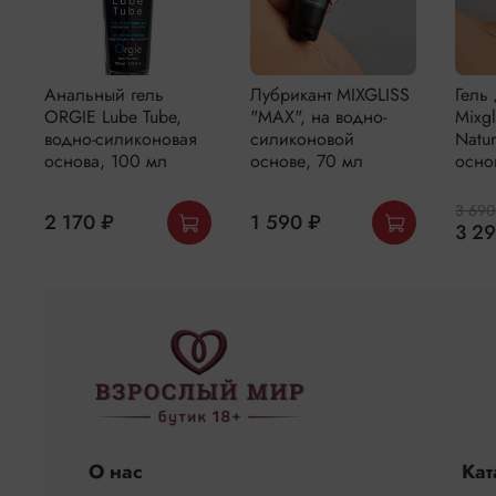
Анальный гель
Лубрикант MIXGLISS
Гель
ORGIE Lube Tube,
"MAX", на водно-
Mixg
водно-силиконовая
силиконовой
Natu
основа, 100 мл
основе, 70 мл
осно
3 690
2 170 ₽
1 590 ₽
3 2
О нас
Кат