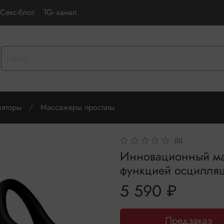
Секс-блог
TG- канал
ляторы
Массажеры простаты
(0)
Инновационный мас
функцией осцилля
5 590 ₽
Предзаказ