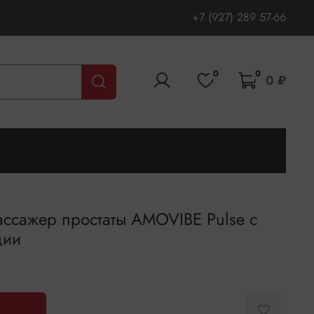
+7 (927) 289 57-66
0
0
0 ₽
сажер простаты AMOVIBE Pulse с
ции