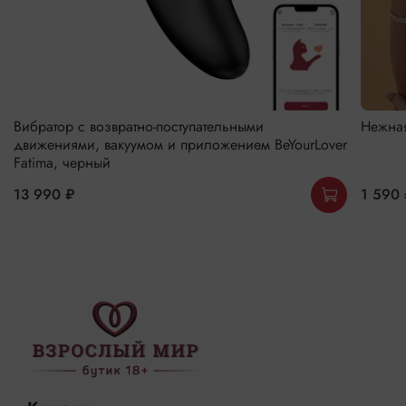
Вибратор с возвратно-поступательными
Нежная
движениями, вакуумом и приложением BeYourLover
Fatima, черный
13 990 ₽
1 590