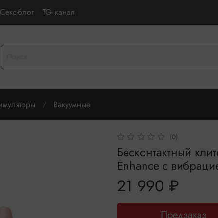
Секс-блог
TG- канал
имуляторы
Вакуумные
(0)
Бесконтактный кли
Enhance с вибраци
21 990 ₽
Предзаказ