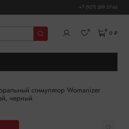
+7 (927) 289 57-66
0
0
0 ₽
торальный стимулятор Womanizer
ей, черный