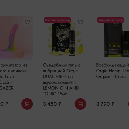
Один девайс. Бесконечно
уровень удовольствия.
Жидкий вибратор
Жидкий вибратор
Уход и хранен
Перед использованием и
чистящим средством
для 
использования промыть и 
игрушку на долгое время.
оимитатор из
Съедобный гель с
Возбуждающий
Хранить в мешочке из нат
ого силикона
вибрацией Orgie
Orgie Hemp! Int
to Love
DUAL VIBE! со
Orgasm, 15 мл
интимных игрушек с кодо
OLLS -
вкусом коктейля
RGAZER
LEMON GIN AND
TONIC 15мл
90 ₽
3 450 ₽
3 790 ₽