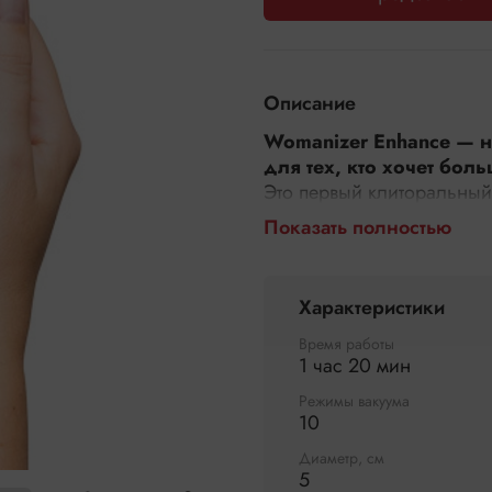
Описание
Womanizer Enhance — н
для тех, кто хочет боль
Это первый клиторальный
воздушно-волновую техн
Показать полностью
вибрацию
We-Vibe
. Два 
по отдельности, создавая
одним другим устройство
Характеристики
Более 1000 комбинаци
Время работы
Вы можете настроить каж
1 час 20 мин
• 10 уровней интенсивност
Режимы вакуума
• 10 уровней мощности в
10
• 10 фирменных вибрацио
Диаметр, см
Все параметры регулирую
5
удобным и понятным кноп