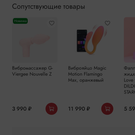
Сопутствующие товары
Новинка
Вибромассажер G-
Виброяйцо Magic
Фалл
Viergee Nouvelle Z
Motion Flamingo
жидк
Max, оранжевый
Love 
DILD
STA
3 990 ₽
11 990 ₽
5 5