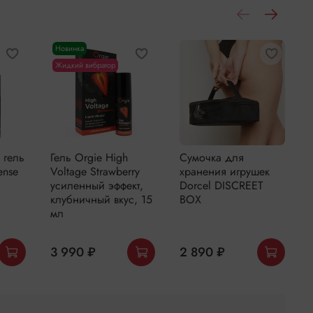
е количество сценариев. Абсолютно новый
Новинка
Жидкий вибратор
ие
грушку необходимо обработать
специальным
игрушек и промыть в теплой воде.. После
снова обработать средством, чтобы сохранить
 гель
Гель Orgie High
Сумочка для
уральных тканей или в
сумочке для хранения
ense
Voltage Strawberry
хранения игрушек
усиленный эффект,
Dorcel DISCREET
вым замком.
клубничный вкус, 15
BOX
мл
3 990 ₽
2 890 ₽