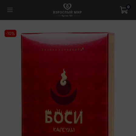
0
-10%