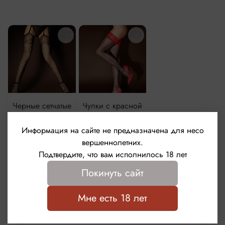
Черные сетчатые
Чулки с красной
чулки с поясом и
кружевной
кружевным
резинкой на
Информация на сайте не предназначена для несо
узором (SENSE)
силиконе SENSE
вершеннолетних.
(S/XL)
(42-46)
Подтвердите, что вам исполнилось 18 лет
1 250 ₽
1 590 ₽
Покинуть сайт
В корзину
В корзину
Мне есть 18 лет