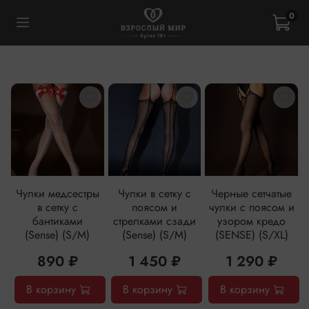
0
Чулки медсестры
Чулки в сетку с
Черные сетчатые
в сетку с
поясом и
чулки с поясом и
бантиками
стрелками сзади
узором кредо
(Sense) (S/M)
(Sense) (S/M)
(SENSE) (S/XL)
890 ₽
1 450 ₽
1 290 ₽
В корзину
В корзину
В корзину