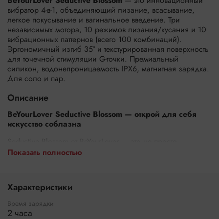
BeYourLover Seductive Blossom
— это инновационный
вибратор 4-в-1, объединяющий лизание, всасывание,
легкое покусывание и вагинальное введение. Три
независимых мотора, 10 режимов лизания/кусания и 10
вибрационных паттернов (всего 100 комбинаций).
Эргономичный изгиб 35° и текстурированная поверхность
для точечной стимуляции G-точки. Премиальный
силикон, водонепроницаемость IPX6, магнитная зарядка.
Для соло и пар.
Описание
BeYourLover Seductive Blossom — открой для себя
искусство соблазна
Seductive Blossom от BeYourLover — это не просто
вибратор. Это
целая вселенная ощущений
в одном
Показать полностью
устройстве. Четыре техники стимуляции, три мотора и
сотни режимов делают его идеальным выбором для тех,
кто ищет яркие, глубокие и разнообразные ощущения.
Характеристики
Анатомическая форма и премиальные материалы
обеспечивают комфорт и безопасность с первого касания.
Время зарядки
2 часа
Почему Seductive Blossom — это новый уровень