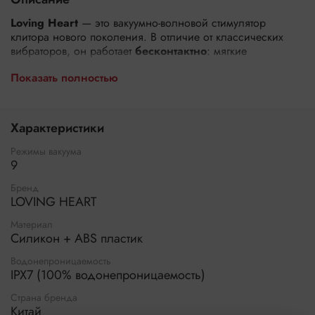
Loving Heart
— это вакуумно-волновой стимулятор
клитора нового поколения. В отличие от классических
вибраторов, он работает
бесконтактно
: мягкие
воздушные волны и пульсации создают эффект «сосания»
Показать полностью
и ритмичного давления на клитор, вызывая мощные,
глубокие оргазмы без трения и перенапряжения.
Модель в стильном
красном цвете
— это не просто
Характеристики
яркий аксессуар, а высокотехнологичный девайс с 9
режимами на любой вкус: от нежной ласки до
Режимы вакуума
интенсивной пульсации.
9
Как работает вакуумно-волновая
Бренд
LOVING HEART
стимуляция?
Материал
Технология имитирует оральную стимуляцию, но без
Силикон + ABS пластик
прямого контакта с кожей:
Водонепроницаемость
Стимулятор плотно прилегает к вульве, создавая
IPX7 (100% водонепроницаемость)
герметичную камеру.
Страна бренда
Встроенная мембрана создает воздушные волны,
Китай