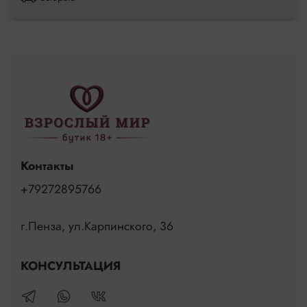
Орех Колы:
Орешки колы действуют как тонизирующее средство,
делают мысли ясными, помогают полностью избавиться от
чувства усталости.
Какао-бобы и шоколад:
Теобромин в составе шоколада повышает настроение и
избавляет от сонливости.
Контакты
+79272895766
г.Пенза, ул.Карпинского, 36
КОНСУЛЬТАЦИЯ