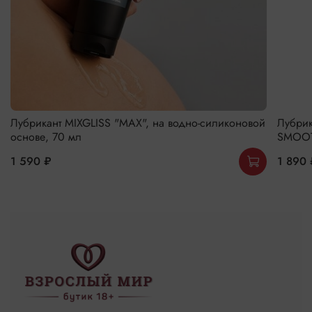
Лубрикант MIXGLISS "MAX", на водно-силиконовой
Лубрик
основе, 70 мл
SMOOT
1 590 ₽
1 890 