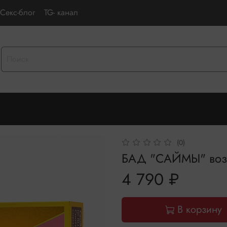
Секс-блог
TG- канал
(0)
БАД "САЙМЫ" возб
4 790 ₽
В корзину