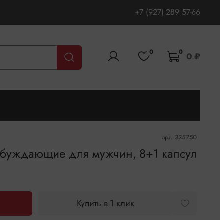
+7 (927) 289 57-66
0
0
0 ₽
арт.
335750
уждающие для мужчин, 8+1 капсул
Купить в 1 клик