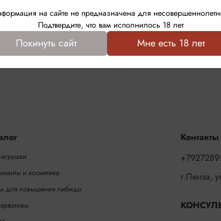
формация на сайте не предназначена для несовершеннолетн
Подтвердите, что вам исполнилось 18 лет
Покинуть сайт
Мне есть 18 лет
алог
Контакты
-игрушки
+7927289
иканты и косметика
г.Пенза, 
ы для повышения либидо
КОНСУЛ
ервативы