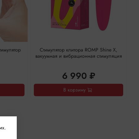
тимулятор
Стимулятор клитора ROMP Shine X,
вакуумная и вибрационная стимуляция
6 990 ₽
В корзину
их.