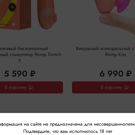
нжевый бесконтактный
Вакуумный клиторальный с
ный стимулятор Romp Switch
Romp Kiss
X
5 590 ₽
6 990 ₽
В корзину
В корзину
формация на сайте не предназначена для несовершеннолетн
Подтвердите, что вам исполнилось 18 лет