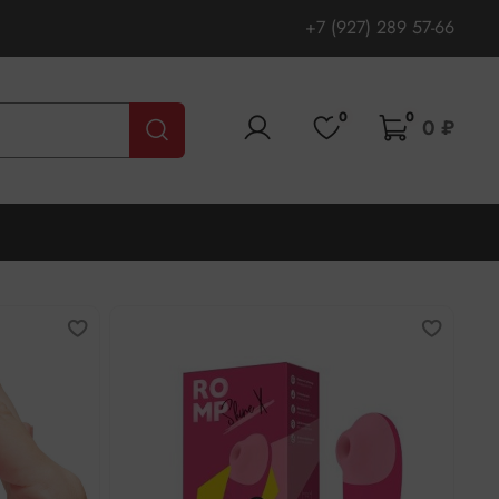
+7 (927) 289 57-66
0
0
0 ₽