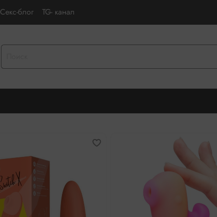
Секс-блог
TG- канал