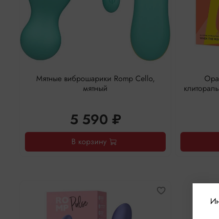
Мятные виброшарики Romp Cello,
Ора
мятный
клитораль
5 590 ₽
В корзину
Ин