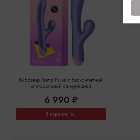
Вибратор Romp Pulse с бесконтактной
клиторальной стимуляцией
6 990 ₽
В корзину